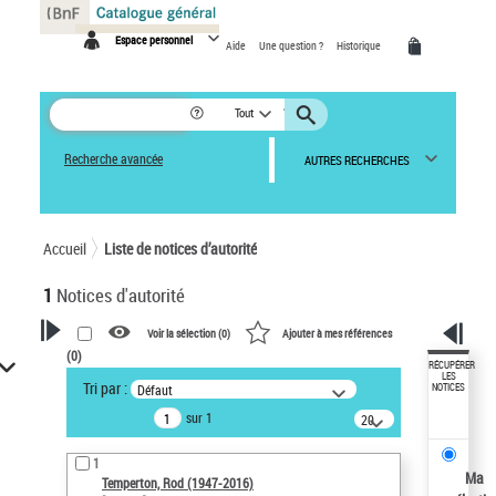
Panneau de gestion des cookies
Espace personnel
Aide
Une question ?
Historique
Tout
Recherche avancée
AUTRES RECHERCHES
Accueil
Liste de notices d’autorité
1
Notices d'autorité
Voir la sélection (
0
)
Ajouter à mes références
(
0
)
VOTRE RECHERCHE
RÉCUPÉRER
LES
Tri par :
Défaut
NOTICES
Recherche avancée dans les
sur 1
notices d’autorité
20
résultats/page
Œuvres liées à l'auteur :
1
Temperton, Rod (1947-2016)
Ma
Temperton, Rod (1947-2016)