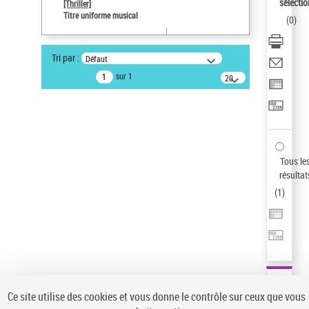
sélectio
[Thriller]
Pays
Titre uniforme musical
(
0
)
ne s'applique pas
Type de notice d'autorité
Tri par :
Défaut
Titre uniforme musical
sur 1
20
Œuvre
résultats/page
Sauvegarder votre recherche
AFFINER
Type de notice d'autorité
Tous le
Œuvre
(1)
résultat
Titre uniforme musical
(1)
(
1
)
Statut de la notice d’autorité
Pays
Auteur d’œuvre
Ce site utilise des cookies et vous donne le contrôle sur ceux que vous