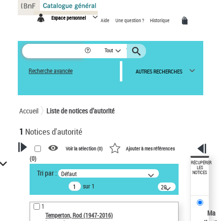
Panneau de gestion des cookies
Espace personnel
Aide
Une question ?
Historique
Tout
Recherche avancée
AUTRES RECHERCHES
Accueil
Liste de notices d’autorité
1
Notices d'autorité
Voir la sélection (
0
)
Ajouter à mes références
(
0
)
VOTRE RECHERCHE
RÉCUPÉRER
LES
Tri par :
Défaut
NOTICES
Recherche avancée dans les
sur 1
notices d’autorité
20
résultats/page
Œuvres liées à l'auteur :
1
Temperton, Rod (1947-2016)
Ma
Temperton, Rod (1947-2016)