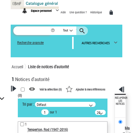
Panneau de gestion des cookies
Espace personnel
Aide
Une question ?
Historique
Tout
Recherche avancée
AUTRES RECHERCHES
Accueil
Liste de notices d’autorité
1
Notices d'autorité
Voir la sélection (
0
)
Ajouter à mes références
(
0
)
VOTRE RECHERCHE
RÉCUPÉRER
LES
Tri par :
Défaut
NOTICES
Recherche avancée dans les
sur 1
notices d’autorité
20
résultats/page
Œuvres liées à l'auteur :
1
Temperton, Rod (1947-2016)
Ma
Temperton, Rod (1947-2016)