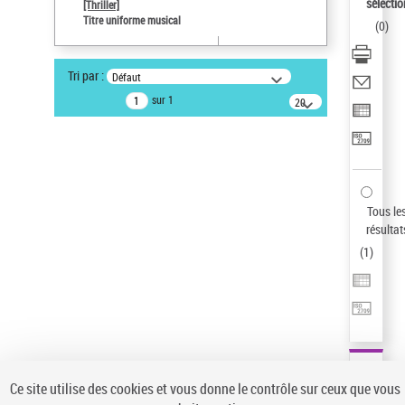
sélectio
[Thriller]
Auteur d’œuvre
Titre uniforme musical
(
0
)
Temperton, Rod (1947-2016)
Pays
Tri par :
Défaut
ne s'applique pas
sur 1
20
résultats/page
Type de notice d'autorité
Titre uniforme musical
Sauvegarder votre recherche
AFFINER
Tous le
Type de notice d'autorité
résultat
(
1
)
Œuvre
(1)
Titre uniforme musical
(1)
Statut de la notice d’autorité
Pays
Auteur d’œuvre
Ce site utilise des cookies et vous donne le contrôle sur ceux que vous