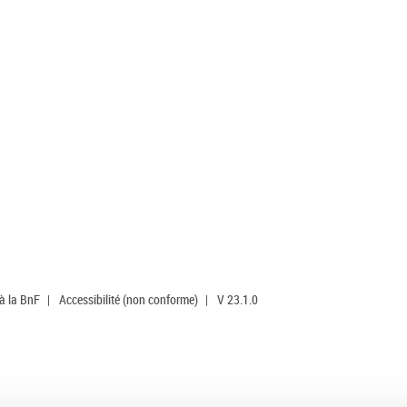
 à la BnF
|
Accessibilité (non conforme)
|
V 23.1.0