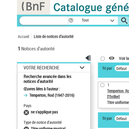
Panneau de gestion des cookies
Tout
Accueil
Liste de notices d’autorité
1
Notices d'autorité
Voir la
VOTRE RECHERCHE
Tri par :
Défaut
Recherche avancée dans les
notices d’autorité
1
Œuvres liées à l'auteur :
Temperton, R
Temperton, Rod (1947-2016)
[Thriller]
Titre uniform
Pays
ne s'applique pas
Tri par :
Défaut
Type de notice d'autorité
Titre uniforme musical