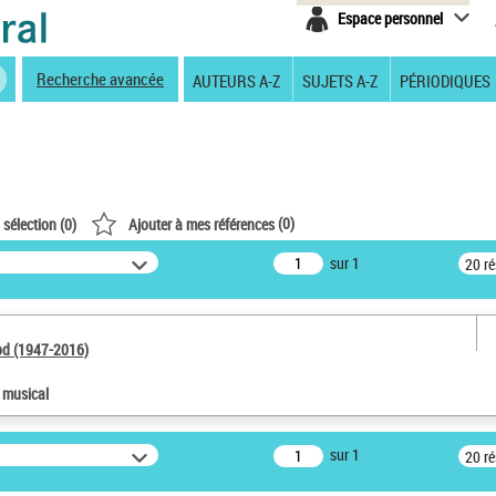
Espace personnel
Recherche avancée
AUTEURS A-Z
SUJETS A-Z
PÉRIODIQUES
(
0
)
 sélection (
0
)
Ajouter à mes références
sur 1
20 r
od (1947-2016)
e musical
sur 1
20 r