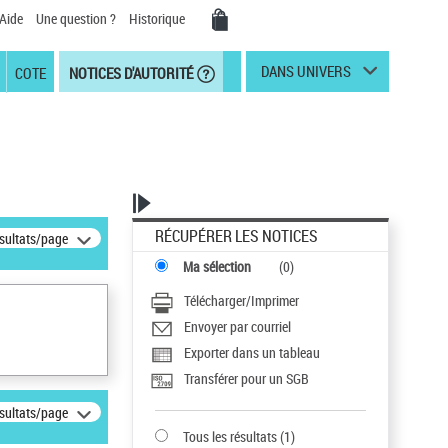
Aide
Une question ?
Historique
DANS UNIVERS
COTE
NOTICES D'AUTORITÉ
RÉCUPÉRER LES NOTICES
ésultats/page
Ma sélection
(
0
)
Télécharger/Imprimer
Envoyer par courriel
Exporter dans un tableau
Transférer pour un SGB
ésultats/page
Tous les résultats
(
1
)