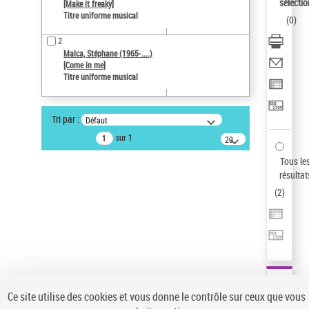
sélectio
[Make it freaky]
Type de notice d'autorité
Titre uniforme musical
(
0
)
Titre uniforme musical
2
Pays
Malca, Stéphane (1965-....)
ne s'applique pas
[Come in me]
Titre uniforme musical
Sauvegarder votre recherche
AFFINER
Tri par :
Défaut
Type de notice d'autorité
sur 1
20
résultats/page
Œuvre
(2)
Tous le
Titre uniforme musical
(2)
résultat
(
2
)
Statut de la notice d’autorité
Pays
Auteur d’œuvre
Ce site utilise des cookies et vous donne le contrôle sur ceux que vous