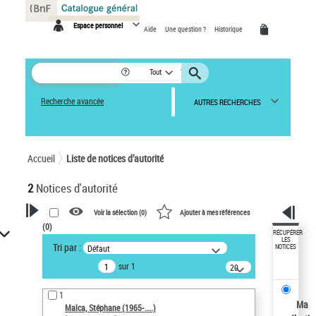
Panneau de gestion des cookies
Espace personnel
Aide
Une question ?
Historique
Tout
Recherche avancée
AUTRES RECHERCHES
Accueil
Liste de notices d’autorité
2
Notices d'autorité
Voir la sélection (
0
)
Ajouter à mes références
(
0
)
VOTRE RECHERCHE
RÉCUPÉRER
LES
Tri par :
Défaut
NOTICES
Recherche avancée dans les
sur 1
notices d’autorité
20
résultats/page
Œuvres liées à l'auteur :
1
Malca, Stéphane (1965-....)
Ma
Malca, Stéphane (1965-....)