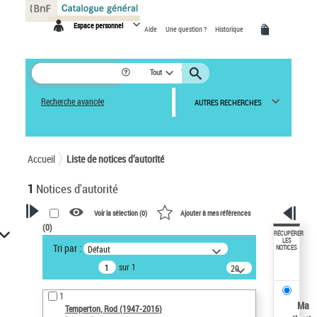
Panneau de gestion des cookies
Espace personnel
Aide
Une question ?
Historique
Tout
Recherche avancée
AUTRES RECHERCHES
Accueil
Liste de notices d’autorité
1
Notices d'autorité
Voir la sélection (
0
)
Ajouter à mes références
(
0
)
VOTRE RECHERCHE
RÉCUPÉRER
LES
Tri par :
Défaut
NOTICES
Recherche avancée dans les
sur 1
notices d’autorité
20
résultats/page
Œuvres liées à l'auteur :
1
Temperton, Rod (1947-2016)
Ma
Temperton, Rod (1947-2016)