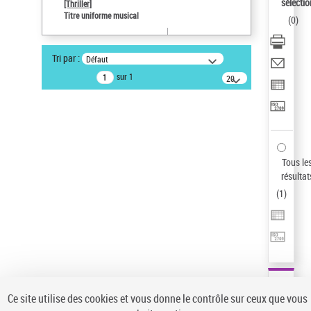
sélectio
[Thriller]
Type de notice d'autorité
Titre uniforme musical
(
0
)
Œuvre
Sauvegarder votre recherche
Tri par :
Défaut
AFFINER
sur 1
20
résultats/page
Type de notice d'autorité
Œuvre
(1)
Titre uniforme musical
(1)
Statut de la notice d’autorité
Tous le
résultat
Pays
(
1
)
Auteur d’œuvre
Ce site utilise des cookies et vous donne le contrôle sur ceux que vous