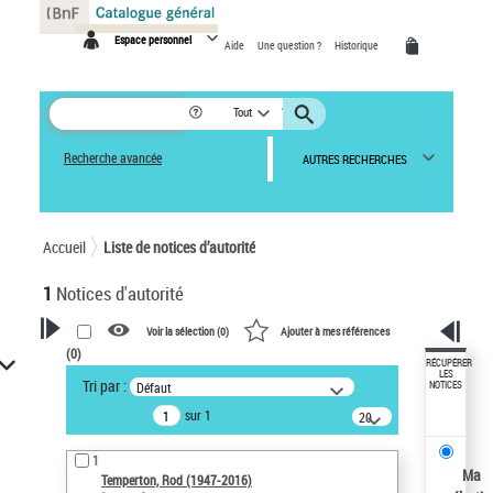
Panneau de gestion des cookies
Espace personnel
Aide
Une question ?
Historique
Tout
Recherche avancée
AUTRES RECHERCHES
Accueil
Liste de notices d’autorité
1
Notices d'autorité
Voir la sélection (
0
)
Ajouter à mes références
(
0
)
VOTRE RECHERCHE
RÉCUPÉRER
LES
Tri par :
Défaut
NOTICES
Recherche avancée dans les
sur 1
notices d’autorité
20
résultats/page
Œuvres liées à l'auteur :
1
Temperton, Rod (1947-2016)
Ma
Temperton, Rod (1947-2016)