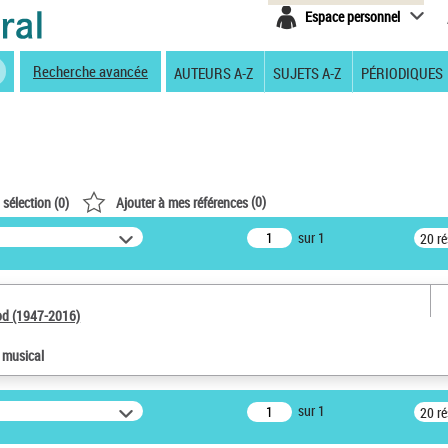
Espace personnel
Recherche avancée
AUTEURS A-Z
SUJETS A-Z
PÉRIODIQUES
(
0
)
 sélection (
0
)
Ajouter à mes références
sur 1
20 r
od (1947-2016)
e musical
sur 1
20 r