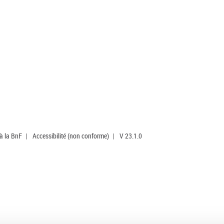
 à la BnF
|
Accessibilité (non conforme)
|
V 23.1.0