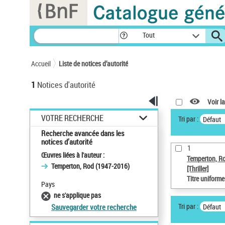
Panneau de gestion des cookies
Tout
Accueil
Liste de notices d’autorité
1
Notices d'autorité
Voir la
VOTRE RECHERCHE
Tri par :
Défaut
Recherche avancée dans les
notices d’autorité
1
Œuvres liées à l'auteur :
Temperton, R
Temperton, Rod (1947-2016)
[Thriller]
Titre uniform
Pays
ne s'applique pas
Tri par :
Défaut
Sauvegarder votre recherche