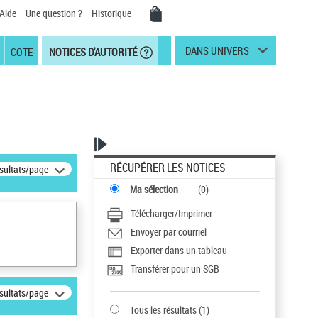
Aide
Une question ?
Historique
DANS UNIVERS
COTE
NOTICES D'AUTORITÉ
RÉCUPÉRER LES NOTICES
ésultats/page
Ma sélection
(
0
)
Télécharger/Imprimer
Envoyer par courriel
Exporter dans un tableau
Transférer pour un SGB
ésultats/page
Tous les résultats
(
1
)