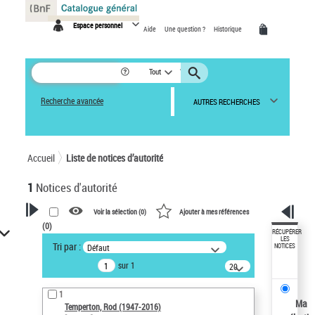
Panneau de gestion des cookies
Espace personnel
Aide
Une question ?
Historique
Tout
Recherche avancée
AUTRES RECHERCHES
Accueil
Liste de notices d’autorité
1
Notices d'autorité
Voir la sélection (
0
)
Ajouter à mes références
(
0
)
VOTRE RECHERCHE
RÉCUPÉRER
LES
Tri par :
Défaut
NOTICES
Recherche avancée dans les
sur 1
notices d’autorité
20
résultats/page
Œuvres liées à l'auteur :
1
Temperton, Rod (1947-2016)
Ma
Temperton, Rod (1947-2016)