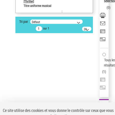
sélectio
[Thriller]
Auteur d’œuvre
Titre uniforme musical
(
0
)
Temperton, Rod (1947-2016)
Sauvegarder votre recherche
Tri par :
Défaut
AFFINER
sur 1
20
résultats/page
Type de notice d'autorité
Œuvre
(1)
Titre uniforme musical
(1)
Statut de la notice d’autorité
Tous le
résultat
Pays
(
1
)
Auteur d’œuvre
Ce site utilise des cookies et vous donne le contrôle sur ceux que vous