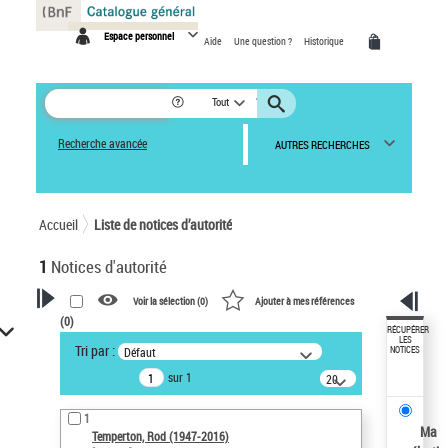
Panneau de gestion des cookies
Espace personnel
Aide
Une question ?
Historique
Tout
Recherche avancée
AUTRES RECHERCHES
Accueil
Liste de notices d’autorité
1
Notices d'autorité
Voir la sélection (
0
)
Ajouter à mes références
(
0
)
VOTRE RECHERCHE
RÉCUPÉRER
LES
Tri par :
Défaut
NOTICES
Recherche avancée dans les
sur 1
notices d’autorité
20
résultats/page
Œuvres liées à l'auteur :
1
Temperton, Rod (1947-2016)
Ma
Temperton, Rod (1947-2016)