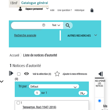
Panneau de gestion des cookies
Espace personnel
Aide
Une question ?
Historique
Tout
Recherche avancée
AUTRES RECHERCHES
Accueil
Liste de notices d’autorité
1
Notices d'autorité
Voir la sélection (
0
)
Ajouter à mes références
(
0
)
VOTRE RECHERCHE
RÉCUPÉRER
LES
Tri par :
Défaut
NOTICES
Recherche avancée dans les
sur 1
notices d’autorité
20
résultats/page
Œuvres liées à l'auteur :
1
Temperton, Rod (1947-2016)
Ma
Temperton, Rod (1947-2016)