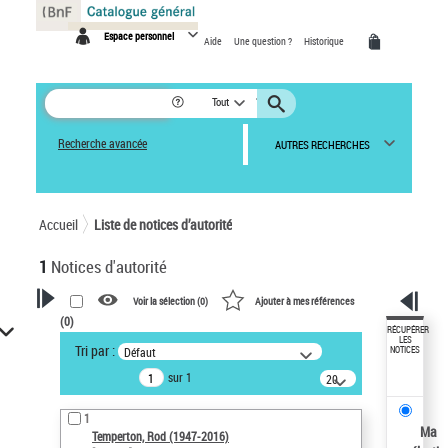
Panneau de gestion des cookies
Espace personnel
Aide
Une question ?
Historique
Tout
Recherche avancée
AUTRES RECHERCHES
Accueil
Liste de notices d’autorité
1
Notices d'autorité
Voir la sélection (
0
)
Ajouter à mes références
(
0
)
VOTRE RECHERCHE
RÉCUPÉRER
LES
Tri par :
Défaut
NOTICES
Recherche avancée dans les
sur 1
notices d’autorité
20
résultats/page
Œuvres liées à l'auteur :
1
Temperton, Rod (1947-2016)
Ma
Temperton, Rod (1947-2016)