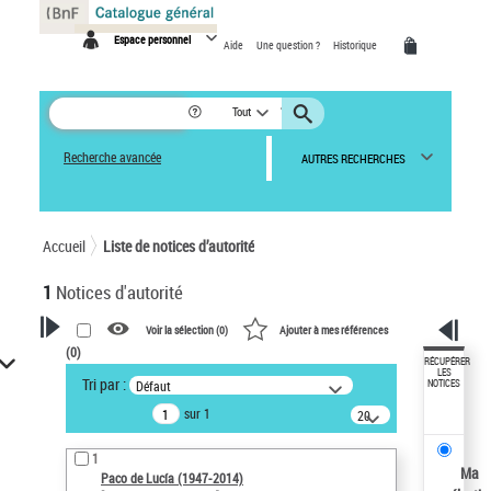
Panneau de gestion des cookies
Espace personnel
Aide
Une question ?
Historique
Tout
Recherche avancée
AUTRES RECHERCHES
Accueil
Liste de notices d’autorité
1
Notices d'autorité
Voir la sélection (
0
)
Ajouter à mes références
(
0
)
VOTRE RECHERCHE
RÉCUPÉRER
LES
Tri par :
Défaut
NOTICES
Recherche avancée dans les
sur 1
notices d’autorité
20
résultats/page
Œuvres liées à l'auteur :
1
Paco de Lucía (1947-2014)
Ma
Paco de Lucía (1947-2014)