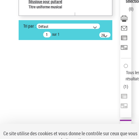
sélectio
[Musique pour guitare]
Pays
Titre uniforme musical
(
0
)
ne s'applique pas
Type de notice d'autorité
Tri par :
Défaut
Œuvre
sur 1
20
Sauvegarder votre recherche
résultats/page
AFFINER
Type de notice d'autorité
Œuvre
(1)
Tous le
Titre uniforme musical
(1)
résultat
(
1
)
Statut de la notice d’autorité
Pays
Auteur d’œuvre
Ce site utilise des cookies et vous donne le contrôle sur ceux que vous