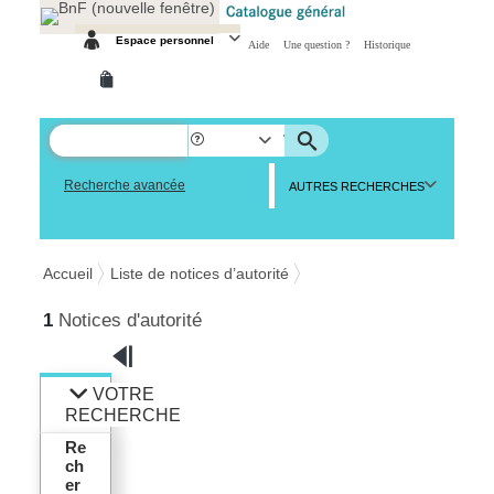
Espace personnel
Aide
Une question ?
Historique
Recherche avancée
AUTRES RECHERCHES
Accueil
Liste de notices d’autorité
1
Notices d'autorité
VOTRE
RECHERCHE
Re
ch
er