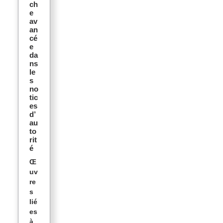
ch
e
av
an
cé
e
da
ns
le
s
no
tic
es
d’
au
to
rit
é
Œ
uv
re
s
lié
es
à