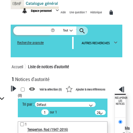
Panneau de gestion des cookies
Espace personnel
Aide
Une question ?
Historique
Tout
Recherche avancée
AUTRES RECHERCHES
Accueil
Liste de notices d’autorité
1
Notices d'autorité
Voir la sélection (
0
)
Ajouter à mes références
(
0
)
VOTRE RECHERCHE
RÉCUPÉRER
LES
Tri par :
Défaut
NOTICES
Recherche avancée dans les
sur 1
notices d’autorité
20
résultats/page
Œuvres liées à l'auteur :
1
Temperton, Rod (1947-2016)
Ma
Temperton, Rod (1947-2016)