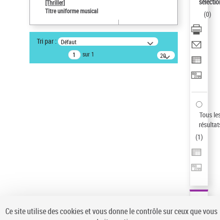
Sauvegarder votre recherche
sélectio
[Thriller]
Titre uniforme musical
(
0
)
AFFINER
Type de notice d'autorité
Tri par :
Défaut
Œuvre
(1)
sur 1
20
résultats/page
Titre uniforme musical
(1)
Statut de la notice d’autorité
Pays
Auteur d’œuvre
Tous le
résultat
(
1
)
Ce site utilise des cookies et vous donne le contrôle sur ceux que vous