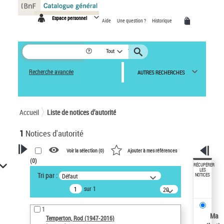
Panneau de gestion des cookies
Espace personnel
Aide
Une question ?
Historique
Tout
Recherche avancée
AUTRES RECHERCHES
Accueil
Liste de notices d’autorité
1
Notices d'autorité
Voir la sélection (
0
)
Ajouter à mes références
(
0
)
VOTRE RECHERCHE
RÉCUPÉRER
LES
Tri par :
Défaut
NOTICES
Recherche avancée dans les
sur 1
notices d’autorité
20
résultats/page
Œuvres liées à l'auteur :
1
Temperton, Rod (1947-2016)
Ma
Temperton, Rod (1947-2016)