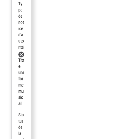
Ty
pe
de
not
ice
d'a
uto
rité
Titr
e
uni
for
me
mu
sic
al
Sta
tut
de
la