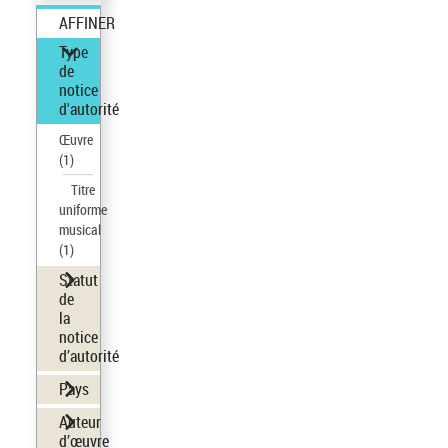
AFFINER
Type
de
notice
d'autorité
Œuvre
(1)
Titre
uniforme
musical
(1)
Statut
de
la
notice
d’autorité
Pays
Auteur
d’œuvre