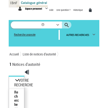
Panneau de gestion des cookies
Espace personnel
Aide
Une question ?
Historique
Recherche avancée
AUTRES RECHERCHES
Accueil
Liste de notices d’autorité
1
Notices d'autorité
VOTRE
RECHERCHE
Re
ch
erc
he