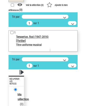
Voir la sélection (
0
)
Ajouter à mes
(
0
)
références
Tri par :
sur 1
1
Temperton, Rod (1947-2016)
[Thriller]
Titre uniforme musical
Tri par :
sur 1
RÉCUPÉRER
LES
NOTICES
Ma
sélection
(
0
)