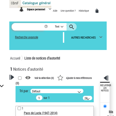
Panneau de gestion des cookies
Espace personnel
Aide
Une question ?
Historique
Tout
Recherche avancée
AUTRES RECHERCHES
Accueil
Liste de notices d’autorité
1
Notices d'autorité
Voir la sélection (
0
)
Ajouter à mes références
(
0
)
VOTRE RECHERCHE
RÉCUPÉRER
LES
Tri par :
Défaut
NOTICES
Recherche avancée dans les
sur 1
notices d’autorité
20
résultats/page
Œuvres liées à l'auteur :
1
Paco de Lucía (1947-2014)
Ma
Paco de Lucía (1947-2014)