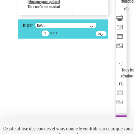
sélectio
[Musique pour guitare]
Auteur d’œuvre
Titre uniforme musical
(
0
)
Paco de Lucía (1947-2014)
Statut de la notice d’autorité
Tri par :
Défaut
Notice élémentaire
sur 1
20
résultats/page
Type de notice d'autorité
Œuvre
Sauvegarder votre recherche
AFFINER
Tous le
Type de notice d'autorité
résultat
(
1
)
Œuvre
(1)
Titre uniforme musical
(1)
Statut de la notice d’autorité
Pays
Auteur d’œuvre
Ce site utilise des cookies et vous donne le contrôle sur ceux que vous