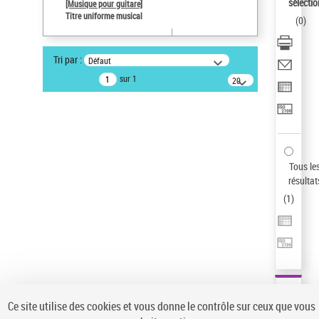
sélectio
[Musique pour guitare]
Auteur d’œuvre
Titre uniforme musical
(
0
)
Paco de Lucía (1947-2014)
Sauvegarder votre recherche
Tri par :
Défaut
AFFINER
sur 1
20
résultats/page
Type de notice d'autorité
Œuvre
(1)
Titre uniforme musical
(1)
Statut de la notice d’autorité
Tous le
résultat
Pays
(
1
)
Auteur d’œuvre
Ce site utilise des cookies et vous donne le contrôle sur ceux que vous