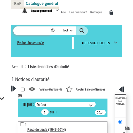
Panneau de gestion des cookies
Espace personnel
Aide
Une question ?
Historique
Tout
Recherche avancée
AUTRES RECHERCHES
Accueil
Liste de notices d’autorité
1
Notices d'autorité
Voir la sélection (
0
)
Ajouter à mes références
(
0
)
VOTRE RECHERCHE
RÉCUPÉRER
LES
Tri par :
Défaut
NOTICES
Recherche avancée dans les
sur 1
notices d’autorité
20
résultats/page
Œuvres liées à l'auteur :
1
Paco de Lucía (1947-2014)
Ma
Paco de Lucía (1947-2014)