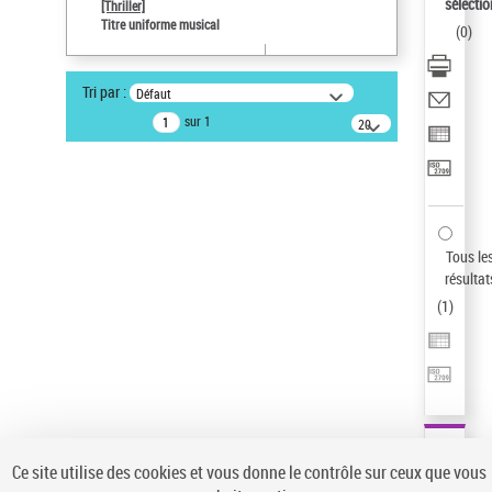
Sauvegarder votre recherche
sélectio
[Thriller]
Titre uniforme musical
(
0
)
AFFINER
Type de notice d'autorité
Tri par :
Défaut
Œuvre
(1)
sur 1
20
résultats/page
Titre uniforme musical
(1)
Statut de la notice d’autorité
Pays
Auteur d’œuvre
Tous le
résultat
(
1
)
Ce site utilise des cookies et vous donne le contrôle sur ceux que vous