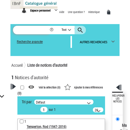
Panneau de gestion des cookies
Espace personnel
Aide
Une question ?
Historique
Tout
Recherche avancée
AUTRES RECHERCHES
Accueil
Liste de notices d’autorité
1
Notices d'autorité
Voir la sélection (
0
)
Ajouter à mes références
(
0
)
VOTRE RECHERCHE
RÉCUPÉRER
LES
Tri par :
Défaut
NOTICES
Recherche avancée dans les
sur 1
notices d’autorité
20
résultats/page
Œuvres liées à l'auteur :
1
Temperton, Rod (1947-2016)
Ma
Temperton, Rod (1947-2016)