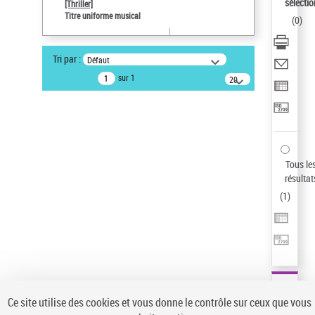
sélectio
[Thriller]
Type de notice d'autorité
Titre uniforme musical
(
0
)
Œuvre
Sauvegarder votre recherche
Tri par :
Défaut
AFFINER
sur 1
20
résultats/page
Type de notice d'autorité
Œuvre
(1)
Titre uniforme musical
(1)
Statut de la notice d’autorité
Tous le
résultat
Pays
(
1
)
Auteur d’œuvre
Ce site utilise des cookies et vous donne le contrôle sur ceux que vous