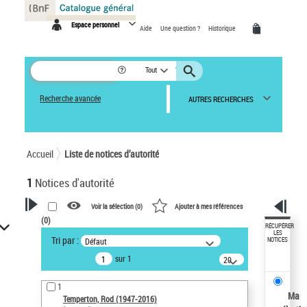
Panneau de gestion des cookies
Espace personnel
Aide
Une question ?
Historique
Tout
Recherche avancée
AUTRES RECHERCHES
Accueil
Liste de notices d’autorité
1
Notices d'autorité
Voir la sélection (
0
)
Ajouter à mes références
(
0
)
VOTRE RECHERCHE
RÉCUPÉRER
LES
Tri par :
Défaut
NOTICES
Recherche avancée dans les
sur 1
notices d’autorité
20
résultats/page
Œuvres liées à l'auteur :
1
Temperton, Rod (1947-2016)
Ma
Temperton, Rod (1947-2016)