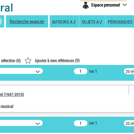
Espace personnel
Recherche avancée
AUTEURS A-Z
SUJETS A-Z
PÉRIODIQUES
(
0
)
 sélection (
0
)
Ajouter à mes références
sur 1
20 r
od (1947-2016)
e musical
sur 1
20 r