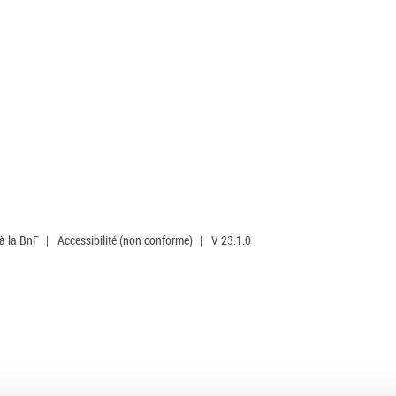
 à la BnF
|
Accessibilité (non conforme)
|
V 23.1.0