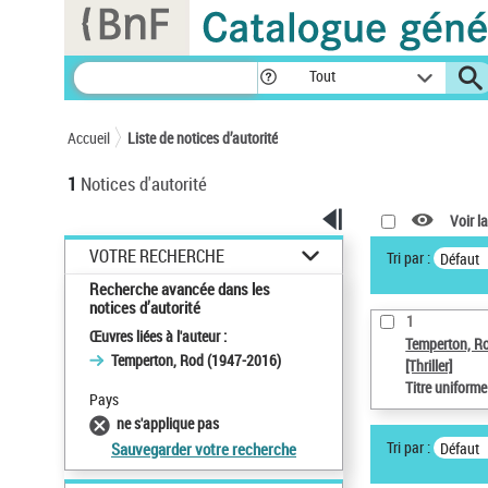
Panneau de gestion des cookies
Tout
Accueil
Liste de notices d’autorité
1
Notices d'autorité
Voir la
VOTRE RECHERCHE
Tri par :
Défaut
Recherche avancée dans les
notices d’autorité
1
Œuvres liées à l'auteur :
Temperton, R
Temperton, Rod (1947-2016)
[Thriller]
Titre uniform
Pays
ne s'applique pas
Tri par :
Défaut
Sauvegarder votre recherche