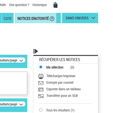
Aide
Une question ?
Historique
DANS UNIVERS
COTE
NOTICES D'AUTORITÉ
RÉCUPÉRER LES NOTICES
ésultats/page
Ma sélection
(
0
)
Télécharger/Imprimer
Envoyer par courriel
Exporter dans un tableau
Transférer pour un SGB
ésultats/page
Tous les résultats
(
1
)