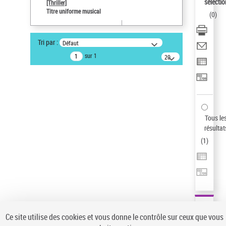
sélectio
[Thriller]
Auteur d’œuvre
Titre uniforme musical
(
0
)
Temperton, Rod (1947-2016)
Statut de la notice d’autorité
Tri par :
Défaut
Notice élémentaire
sur 1
20
résultats/page
Type de notice d'autorité
Titre uniforme musical
Sauvegarder votre recherche
AFFINER
Tous le
Type de notice d'autorité
résultat
(
1
)
Œuvre
(1)
Titre uniforme musical
(1)
Statut de la notice d’autorité
Pays
Auteur d’œuvre
Ce site utilise des cookies et vous donne le contrôle sur ceux que vous