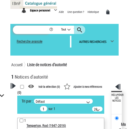
Panneau de gestion des cookies
Espace personnel
Aide
Une question ?
Historique
Tout
Recherche avancée
AUTRES RECHERCHES
Accueil
Liste de notices d’autorité
1
Notices d'autorité
Voir la sélection (
0
)
Ajouter à mes références
(
0
)
VOTRE RECHERCHE
RÉCUPÉRER
LES
Tri par :
Défaut
NOTICES
Recherche avancée dans les
sur 1
notices d’autorité
20
résultats/page
Œuvres liées à l'auteur :
1
Temperton, Rod (1947-2016)
Ma
Temperton, Rod (1947-2016)