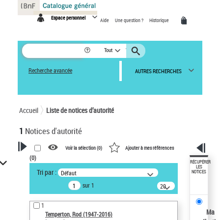
Panneau de gestion des cookies
Espace personnel
Aide
Une question ?
Historique
Tout
Recherche avancée
AUTRES RECHERCHES
Accueil
Liste de notices d’autorité
1
Notices d'autorité
Voir la sélection (
0
)
Ajouter à mes références
(
0
)
VOTRE RECHERCHE
RÉCUPÉRER
LES
Tri par :
Défaut
NOTICES
Recherche avancée dans les
sur 1
notices d’autorité
20
résultats/page
Œuvres liées à l'auteur :
1
Temperton, Rod (1947-2016)
Ma
Temperton, Rod (1947-2016)