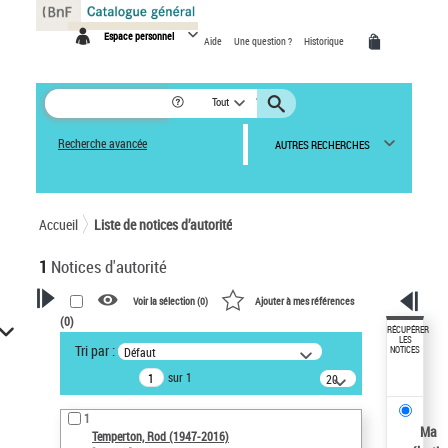
Panneau de gestion des cookies
Espace personnel
Aide
Une question ?
Historique
Tout
Recherche avancée
AUTRES RECHERCHES
Accueil
Liste de notices d’autorité
1
Notices d'autorité
Voir la sélection (
0
)
Ajouter à mes références
(
0
)
VOTRE RECHERCHE
RÉCUPÉRER
LES
Tri par :
Défaut
NOTICES
Recherche avancée dans les
sur 1
notices d’autorité
20
résultats/page
Œuvres liées à l'auteur :
1
Temperton, Rod (1947-2016)
Ma
Temperton, Rod (1947-2016)