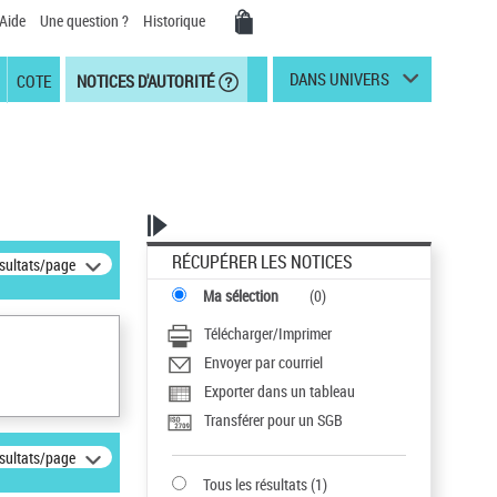
Aide
Une question ?
Historique
DANS UNIVERS
COTE
NOTICES D'AUTORITÉ
RÉCUPÉRER LES NOTICES
ésultats/page
Ma sélection
(
0
)
Télécharger/Imprimer
Envoyer par courriel
Exporter dans un tableau
Transférer pour un SGB
ésultats/page
Tous les résultats
(
1
)