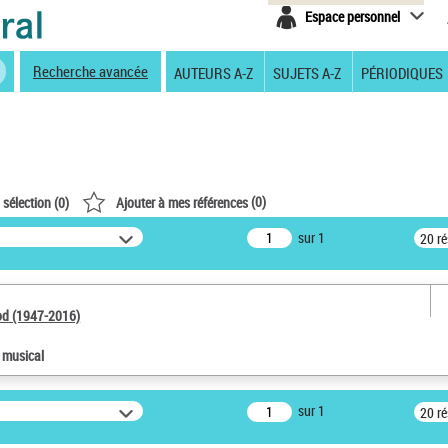
Espace personnel
Recherche avancée
AUTEURS A-Z
SUJETS A-Z
PÉRIODIQUES
(
0
)
 sélection (
0
)
Ajouter à mes références
sur 1
20 r
od (1947-2016)
e musical
sur 1
20 r