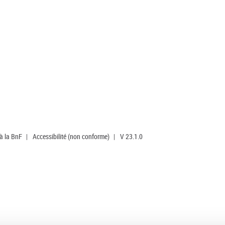
 à la BnF
|
Accessibilité (non conforme)
|
V 23.1.0