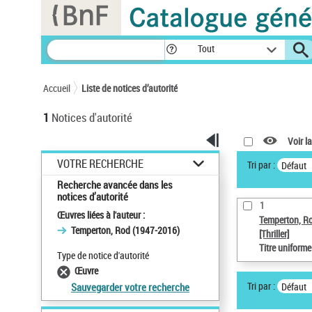
Panneau de gestion des cookies
Tout
Accueil
Liste de notices d’autorité
1
Notices d'autorité
Voir la
VOTRE RECHERCHE
Tri par :
Défaut
Recherche avancée dans les
notices d’autorité
1
Œuvres liées à l'auteur :
Temperton, R
Temperton, Rod (1947-2016)
[Thriller]
Titre uniform
Type de notice d'autorité
Œuvre
Tri par :
Défaut
Sauvegarder votre recherche