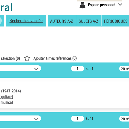
Espace personnel
Recherche avancée
AUTEURS A-Z
SUJETS A-Z
PÉRIODIQUES
(
0
)
 sélection (
0
)
Ajouter à mes références
sur 1
20 r
a (1947-2014)
 guitare]
e musical
sur 1
20 r