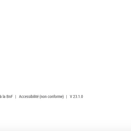
 à la BnF
|
Accessibilité (non conforme)
|
V 23.1.0