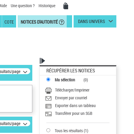
Aide
Une question ?
Historique
DANS UNIVERS
COTE
NOTICES D'AUTORITÉ
RÉCUPÉRER LES NOTICES
ésultats/page
Ma sélection
(
0
)
Télécharger/Imprimer
Envoyer par courriel
Exporter dans un tableau
Transférer pour un SGB
ésultats/page
Tous les résultats
(
1
)