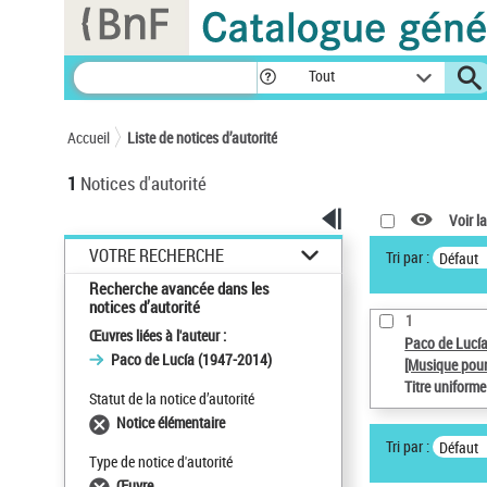
Panneau de gestion des cookies
Tout
Accueil
Liste de notices d’autorité
1
Notices d'autorité
Voir la
VOTRE RECHERCHE
Tri par :
Défaut
Recherche avancée dans les
notices d’autorité
1
Œuvres liées à l'auteur :
Paco de Lucí
Paco de Lucía (1947-2014)
[Musique pour
Titre uniform
Statut de la notice d’autorité
Notice élémentaire
Tri par :
Défaut
Type de notice d'autorité
Œuvre