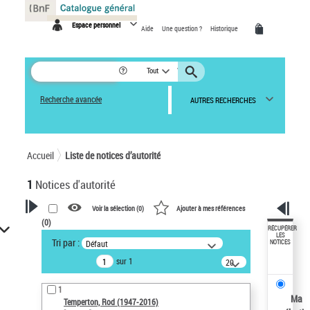
Panneau de gestion des cookies
Espace personnel
Aide
Une question ?
Historique
Tout
Recherche avancée
AUTRES RECHERCHES
Accueil
Liste de notices d’autorité
1
Notices d'autorité
Voir la sélection (
0
)
Ajouter à mes références
(
0
)
VOTRE RECHERCHE
RÉCUPÉRER
LES
Tri par :
Défaut
NOTICES
Recherche avancée dans les
sur 1
notices d’autorité
20
résultats/page
Œuvres liées à l'auteur :
1
Temperton, Rod (1947-2016)
Ma
Temperton, Rod (1947-2016)