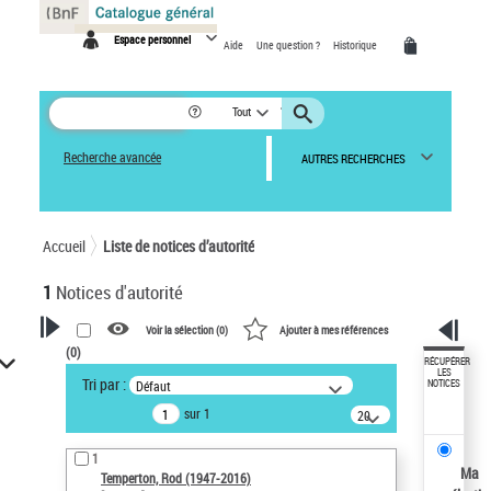
Panneau de gestion des cookies
Espace personnel
Aide
Une question ?
Historique
Tout
Recherche avancée
AUTRES RECHERCHES
Accueil
Liste de notices d’autorité
1
Notices d'autorité
Voir la sélection (
0
)
Ajouter à mes références
(
0
)
VOTRE RECHERCHE
RÉCUPÉRER
LES
Tri par :
Défaut
NOTICES
Recherche avancée dans les
sur 1
notices d’autorité
20
résultats/page
Œuvres liées à l'auteur :
1
Temperton, Rod (1947-2016)
Ma
Temperton, Rod (1947-2016)