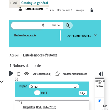
Panneau de gestion des cookies
Espace personnel
Aide
Une question ?
Historique
Tout
Recherche avancée
AUTRES RECHERCHES
Accueil
Liste de notices d’autorité
1
Notices d'autorité
Voir la sélection (
0
)
Ajouter à mes références
(
0
)
VOTRE RECHERCHE
RÉCUPÉRER
LES
Tri par :
Défaut
NOTICES
Recherche avancée dans les
sur 1
notices d’autorité
20
résultats/page
Œuvres liées à l'auteur :
1
Temperton, Rod (1947-2016)
Ma
Temperton, Rod (1947-2016)