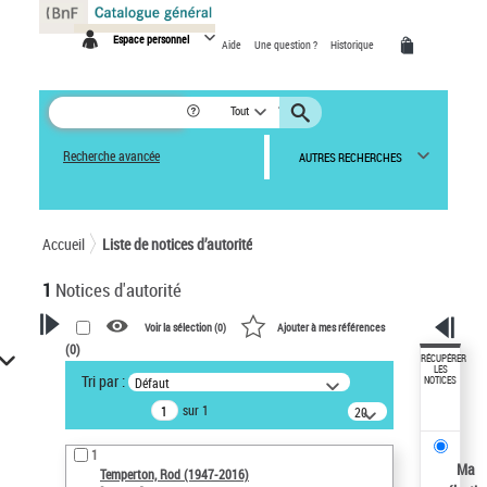
Panneau de gestion des cookies
Espace personnel
Aide
Une question ?
Historique
Tout
Recherche avancée
AUTRES RECHERCHES
Accueil
Liste de notices d’autorité
1
Notices d'autorité
Voir la sélection (
0
)
Ajouter à mes références
(
0
)
VOTRE RECHERCHE
RÉCUPÉRER
LES
Tri par :
Défaut
NOTICES
Recherche avancée dans les
sur 1
notices d’autorité
20
résultats/page
Œuvres liées à l'auteur :
1
Temperton, Rod (1947-2016)
Ma
Temperton, Rod (1947-2016)