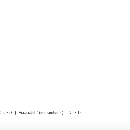
 à la BnF
|
Accessibilité (non conforme)
|
V 23.1.0