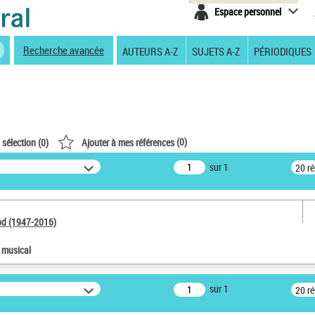
Espace personnel
Recherche avancée
AUTEURS A-Z
SUJETS A-Z
PÉRIODIQUES
(
0
)
 sélection (
0
)
Ajouter à mes références
sur 1
20 r
od (1947-2016)
e musical
sur 1
20 r