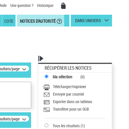
Aide
Une question ?
Historique
DANS UNIVERS
COTE
NOTICES D'AUTORITÉ
RÉCUPÉRER LES NOTICES
ésultats/page
Ma sélection
(
0
)
Télécharger/Imprimer
Envoyer par courriel
Exporter dans un tableau
Transférer pour un SGB
ésultats/page
Tous les résultats
(
1
)