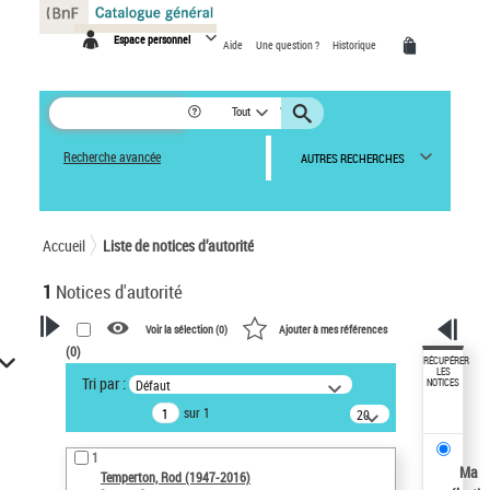
Panneau de gestion des cookies
Espace personnel
Aide
Une question ?
Historique
Tout
Recherche avancée
AUTRES RECHERCHES
Accueil
Liste de notices d’autorité
1
Notices d'autorité
Voir la sélection (
0
)
Ajouter à mes références
(
0
)
VOTRE RECHERCHE
RÉCUPÉRER
LES
Tri par :
Défaut
NOTICES
Recherche avancée dans les
sur 1
notices d’autorité
20
résultats/page
Œuvres liées à l'auteur :
1
Temperton, Rod (1947-2016)
Ma
Temperton, Rod (1947-2016)