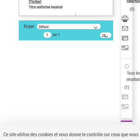
sélectio
[Thriller]
Auteur d’œuvre
Titre uniforme musical
(
0
)
Temperton, Rod (1947-2016)
Pays
Tri par :
Défaut
ne s'applique pas
sur 1
20
résultats/page
Statut de la notice d’autorité
Notice élémentaire
Sauvegarder votre recherche
AFFINER
Tous le
Type de notice d'autorité
résultat
(
1
)
Œuvre
(1)
Titre uniforme musical
(1)
Statut de la notice d’autorité
Pays
Auteur d’œuvre
Ce site utilise des cookies et vous donne le contrôle sur ceux que vous