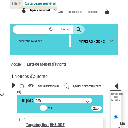
Panneau de gestion des cookies
Espace personnel
Aide
Une question ?
Historique
Tout
Recherche avancée
AUTRES RECHERCHES
Accueil
Liste de notices d’autorité
1
Notices d'autorité
Voir la sélection (
0
)
Ajouter à mes références
(
0
)
VOTRE RECHERCHE
RÉCUPÉRER
LES
Tri par :
Défaut
NOTICES
Recherche avancée dans les
sur 1
notices d’autorité
20
résultats/page
Œuvres liées à l'auteur :
1
Temperton, Rod (1947-2016)
Ma
Temperton, Rod (1947-2016)