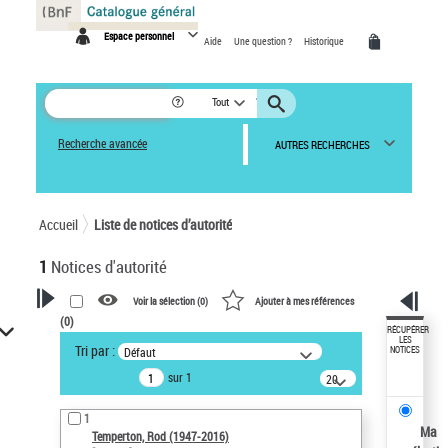
Panneau de gestion des cookies
Espace personnel
Aide
Une question ?
Historique
Tout
Recherche avancée
AUTRES RECHERCHES
Accueil
Liste de notices d’autorité
1
Notices d'autorité
Voir la sélection (
0
)
Ajouter à mes références
(
0
)
VOTRE RECHERCHE
RÉCUPÉRER
LES
Tri par :
Défaut
NOTICES
Recherche avancée dans les
sur 1
notices d’autorité
20
résultats/page
Œuvres liées à l'auteur :
1
Temperton, Rod (1947-2016)
Ma
Temperton, Rod (1947-2016)