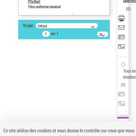
Sauvegarder votre recherche
sélectio
[Thriller]
Titre uniforme musical
(
0
)
AFFINER
Type de notice d'autorité
Tri par :
Défaut
Œuvre
(1)
sur 1
20
résultats/page
Titre uniforme musical
(1)
Statut de la notice d’autorité
Pays
Auteur d’œuvre
Tous le
résultat
(
1
)
Ce site utilise des cookies et vous donne le contrôle sur ceux que vous