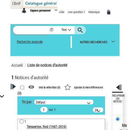
Panneau de gestion des cookies
Espace personnel
Aide
Une question ?
Historique
Tout
Recherche avancée
AUTRES RECHERCHES
Accueil
Liste de notices d’autorité
1
Notices d'autorité
Voir la sélection (
0
)
Ajouter à mes références
(
0
)
VOTRE RECHERCHE
RÉCUPÉRER
LES
Tri par :
Défaut
NOTICES
Recherche avancée dans les
sur 1
notices d’autorité
20
résultats/page
Œuvres liées à l'auteur :
1
Temperton, Rod (1947-2016)
Ma
Temperton, Rod (1947-2016)