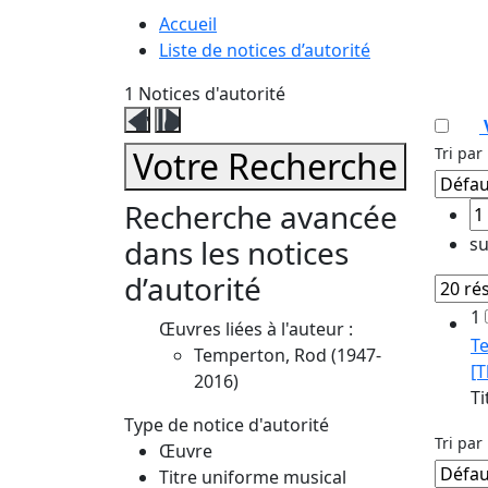
Accueil
Liste de notices d’autorité
1
Notices d'autorité
Fermer
Ouvrir
ce
ce
Votre Recherche
Tri par 
volet
volet
affinage
affinage
Recherche avancée
dans les notices
su
d’autorité
1
Œuvres liées à l'auteur :
T
Temperton, Rod (1947-
[T
2016)
Ti
Type de notice d'autorité
Tri par 
Œuvre
Titre uniforme musical