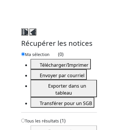
Fermer
Ouvrir
ce
ce
Récupérer les notices
volet
volet
récupérer
récupérer
(
0
)
Ma sélection
les
les
Télécharger/Imprimer
notices
notices
Envoyer par courriel
Exporter dans un
tableau
Transférer pour un SGB
(
1
)
Tous les résultats