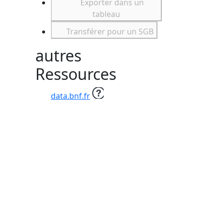
Exporter dans un
tableau
Transférer pour un SGB
autres
Ressources
data.bnf.fr