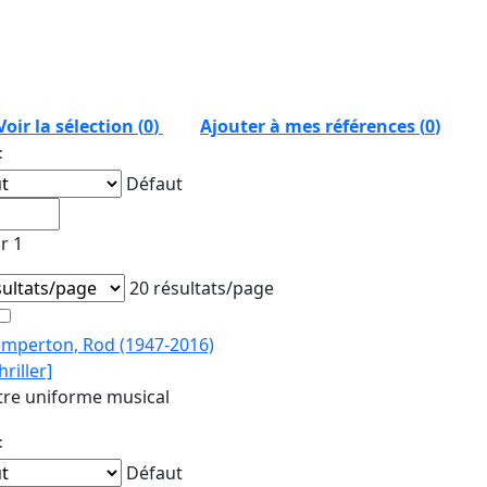
Voir la sélection (
0
)
Ajouter à mes références
(
0
)
:
Défaut
r 1
20 résultats/page
emperton, Rod (1947-2016)
hriller]
tre uniforme musical
:
Défaut