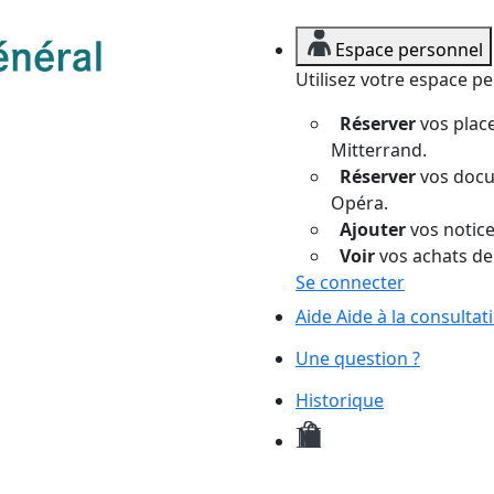
Espace personnel
Utilisez votre espace p
Réserver
vos place
Mitterrand.
Réserver
vos docum
Opéra.
Ajouter
vos notices
Voir
vos achats de
Se connecter
Aide
Aide à la consulta
Une question ?
Historique
Mes
demandes
de