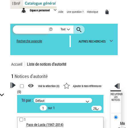
Panneau de gestion des cookies
Espace personnel
Aide
Une question ?
Historique
Tout
Recherche avancée
AUTRES RECHERCHES
Accueil
Liste de notices d’autorité
1
Notices d'autorité
Voir la sélection (
0
)
Ajouter à mes références
(
0
)
VOTRE RECHERCHE
RÉCUPÉRER
LES
Tri par :
Défaut
NOTICES
Recherche avancée dans les
sur 1
notices d’autorité
20
résultats/page
Œuvres liées à l'auteur :
1
Paco de Lucía (1947-2014)
Ma
Paco de Lucía (1947-2014)