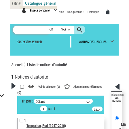
Panneau de gestion des cookies
Espace personnel
Aide
Une question ?
Historique
Tout
Recherche avancée
AUTRES RECHERCHES
Accueil
Liste de notices d’autorité
1
Notices d'autorité
Voir la sélection (
0
)
Ajouter à mes références
(
0
)
VOTRE RECHERCHE
RÉCUPÉRER
LES
Tri par :
Défaut
NOTICES
Recherche avancée dans les
sur 1
notices d’autorité
20
résultats/page
Œuvres liées à l'auteur :
1
Temperton, Rod (1947-2016)
Ma
Temperton, Rod (1947-2016)