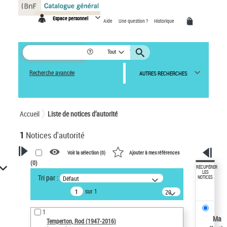
Panneau de gestion des cookies
Espace personnel
Aide
Une question ?
Historique
Tout
Recherche avancée
AUTRES RECHERCHES
Accueil
Liste de notices d’autorité
1
Notices d'autorité
Voir la sélection (
0
)
Ajouter à mes références
(
0
)
VOTRE RECHERCHE
RÉCUPÉRER
LES
Tri par :
Défaut
NOTICES
Recherche avancée dans les
sur 1
notices d’autorité
20
résultats/page
Œuvres liées à l'auteur :
1
Temperton, Rod (1947-2016)
Ma
Temperton, Rod (1947-2016)