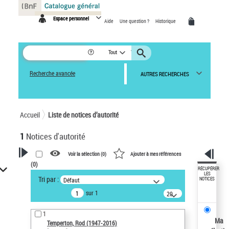
Panneau de gestion des cookies
Espace personnel
Aide
Une question ?
Historique
Tout
Recherche avancée
AUTRES RECHERCHES
Accueil
Liste de notices d’autorité
1
Notices d'autorité
Voir la sélection (
0
)
Ajouter à mes références
(
0
)
VOTRE RECHERCHE
RÉCUPÉRER
LES
Tri par :
Défaut
NOTICES
Recherche avancée dans les
sur 1
notices d’autorité
20
résultats/page
Œuvres liées à l'auteur :
1
Temperton, Rod (1947-2016)
Ma
Temperton, Rod (1947-2016)