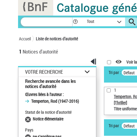
Panneau de gestion des cookies
Tout
Accueil
Liste de notices d’autorité
1
Notices d'autorité
Voir la
VOTRE RECHERCHE
Tri par :
Défaut
Recherche avancée dans les
notices d’autorité
1
Œuvres liées à l'auteur :
Temperton, R
Temperton, Rod (1947-2016)
[Thriller]
Titre uniform
Statut de la notice d’autorité
Notice élémentaire
Tri par :
Défaut
Pays
ne s'applique pas