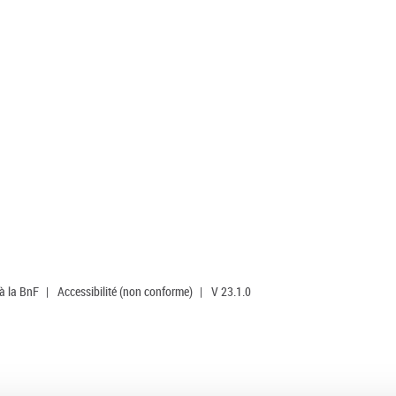
 à la BnF
|
Accessibilité (non conforme)
|
V 23.1.0