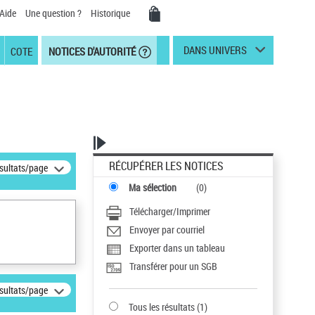
Aide
Une question ?
Historique
DANS UNIVERS
COTE
NOTICES D'AUTORITÉ
RÉCUPÉRER LES NOTICES
ésultats/page
Ma sélection
(
0
)
Télécharger/Imprimer
Envoyer par courriel
Exporter dans un tableau
Transférer pour un SGB
ésultats/page
Tous les résultats
(
1
)