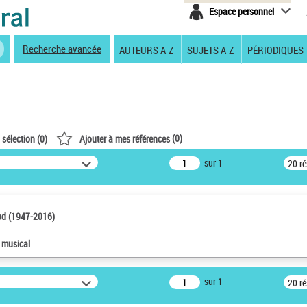
Espace personnel
Recherche avancée
AUTEURS A-Z
SUJETS A-Z
PÉRIODIQUES
(
0
)
 sélection (
0
)
Ajouter à mes références
sur 1
20 r
od (1947-2016)
e musical
sur 1
20 r