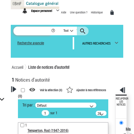
Panneau de gestion des cookies
Espace personnel
Aide
Une question ?
Historique
Tout
Recherche avancée
AUTRES RECHERCHES
Accueil
Liste de notices d’autorité
1
Notices d'autorité
Voir la sélection (
0
)
Ajouter à mes références
(
0
)
VOTRE RECHERCHE
RÉCUPÉRER
LES
Tri par :
Défaut
NOTICES
Recherche avancée dans les
sur 1
notices d’autorité
20
résultats/page
Œuvres liées à l'auteur :
1
Temperton, Rod (1947-2016)
Ma
Temperton, Rod (1947-2016)