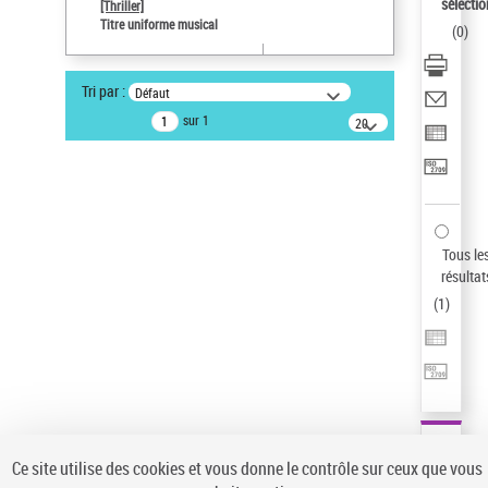
Sauvegarder votre recherche
sélectio
[Thriller]
Titre uniforme musical
(
0
)
AFFINER
Type de notice d'autorité
Tri par :
Défaut
Œuvre
(1)
sur 1
20
résultats/page
Titre uniforme musical
(1)
Statut de la notice d’autorité
Pays
Auteur d’œuvre
Tous le
résultat
(
1
)
Ce site utilise des cookies et vous donne le contrôle sur ceux que vous