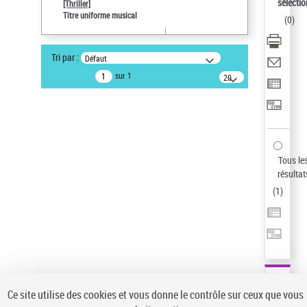
sélectio
[Thriller]
Pays
Titre uniforme musical
(
0
)
ne s'applique pas
Sauvegarder votre recherche
Tri par :
Défaut
AFFINER
sur 1
20
résultats/page
Type de notice d'autorité
Œuvre
(1)
Titre uniforme musical
(1)
Statut de la notice d’autorité
Tous le
résultat
Pays
(
1
)
Auteur d’œuvre
Ce site utilise des cookies et vous donne le contrôle sur ceux que vous