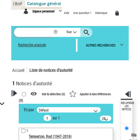
Panneau de gestion des cookies
Espace personnel
Aide
Une question ?
Historique
Tout
Recherche avancée
AUTRES RECHERCHES
Accueil
Liste de notices d’autorité
1
Notices d'autorité
Voir la sélection (
0
)
Ajouter à mes références
(
0
)
VOTRE RECHERCHE
RÉCUPÉRER
LES
Tri par :
Défaut
NOTICES
Recherche avancée dans les
sur 1
notices d’autorité
20
résultats/page
Œuvres liées à l'auteur :
1
Temperton, Rod (1947-2016)
Ma
Temperton, Rod (1947-2016)