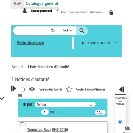
Panneau de gestion des cookies
Espace personnel
Aide
Une question ?
Historique
Tout
Recherche avancée
AUTRES RECHERCHES
Accueil
Liste de notices d’autorité
1
Notices d'autorité
Voir la sélection (
0
)
Ajouter à mes références
(
0
)
VOTRE RECHERCHE
RÉCUPÉRER
LES
Tri par :
Défaut
NOTICES
Recherche avancée dans les
sur 1
notices d’autorité
20
résultats/page
Œuvres liées à l'auteur :
1
Temperton, Rod (1947-2016)
Ma
Temperton, Rod (1947-2016)