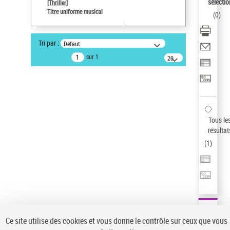
sélectio
[Thriller]
Pays
Titre uniforme musical
(
0
)
ne s'applique pas
Sauvegarder votre recherche
Tri par :
Défaut
AFFINER
sur 1
20
résultats/page
Type de notice d'autorité
Œuvre
(1)
Titre uniforme musical
(1)
Statut de la notice d’autorité
Tous le
résultat
Pays
(
1
)
Auteur d’œuvre
Ce site utilise des cookies et vous donne le contrôle sur ceux que vous