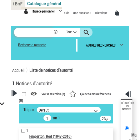
Panneau de gestion des cookies
Espace personnel
Aide
Une question ?
Historique
Tout
Recherche avancée
AUTRES RECHERCHES
Accueil
Liste de notices d’autorité
1
Notices d'autorité
Voir la sélection (
0
)
Ajouter à mes références
(
0
)
VOTRE RECHERCHE
RÉCUPÉRER
LES
Tri par :
Défaut
NOTICES
Recherche avancée dans les
sur 1
notices d’autorité
20
résultats/page
Œuvres liées à l'auteur :
1
Temperton, Rod (1947-2016)
Ma
Temperton, Rod (1947-2016)