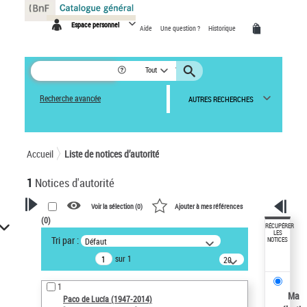
Panneau de gestion des cookies
Espace personnel
Aide
Une question ?
Historique
Tout
Recherche avancée
AUTRES RECHERCHES
Accueil
Liste de notices d’autorité
1
Notices d'autorité
Voir la sélection (
0
)
Ajouter à mes références
(
0
)
VOTRE RECHERCHE
RÉCUPÉRER
LES
Tri par :
Défaut
NOTICES
Recherche avancée dans les
sur 1
notices d’autorité
20
résultats/page
Œuvres liées à l'auteur :
1
Paco de Lucía (1947-2014)
Ma
Paco de Lucía (1947-2014)