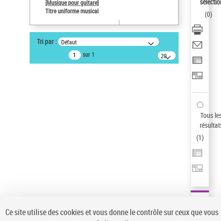
sélectio
[Musique pour guitare]
Type de notice d'autorité
Titre uniforme musical
(
0
)
Titre uniforme musical
Sauvegarder votre recherche
Tri par :
Défaut
AFFINER
sur 1
20
résultats/page
Type de notice d'autorité
Œuvre
(1)
Titre uniforme musical
(1)
Statut de la notice d’autorité
Tous le
résultat
Pays
(
1
)
Auteur d’œuvre
Ce site utilise des cookies et vous donne le contrôle sur ceux que vous