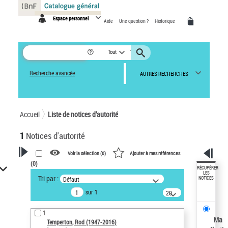
Panneau de gestion des cookies
Espace personnel
Aide
Une question ?
Historique
Tout
Recherche avancée
AUTRES RECHERCHES
Accueil
Liste de notices d’autorité
1
Notices d'autorité
Voir la sélection (
0
)
Ajouter à mes références
(
0
)
VOTRE RECHERCHE
RÉCUPÉRER
LES
Tri par :
Défaut
NOTICES
Recherche avancée dans les
sur 1
notices d’autorité
20
résultats/page
Œuvres liées à l'auteur :
1
Temperton, Rod (1947-2016)
Ma
Temperton, Rod (1947-2016)