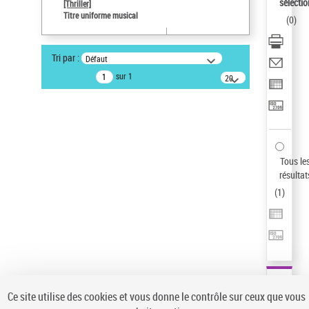
sélectio
[Thriller]
Auteur d’œuvre
Titre uniforme musical
(
0
)
Temperton, Rod (1947-2016)
Statut de la notice d’autorité
Tri par :
Défaut
Notice élémentaire
sur 1
20
résultats/page
Type de notice d'autorité
Titre uniforme musical
Sauvegarder votre recherche
AFFINER
Tous le
Type de notice d'autorité
résultat
(
1
)
Œuvre
(1)
Titre uniforme musical
(1)
Statut de la notice d’autorité
Pays
Auteur d’œuvre
Ce site utilise des cookies et vous donne le contrôle sur ceux que vous