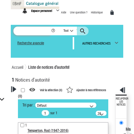
Panneau de gestion des cookies
Espace personnel
Aide
Une question ?
Historique
Tout
Recherche avancée
AUTRES RECHERCHES
Accueil
Liste de notices d’autorité
1
Notices d'autorité
Voir la sélection (
0
)
Ajouter à mes références
(
0
)
VOTRE RECHERCHE
RÉCUPÉRER
LES
Tri par :
Défaut
NOTICES
Recherche avancée dans les
sur 1
notices d’autorité
20
résultats/page
Œuvres liées à l'auteur :
1
Temperton, Rod (1947-2016)
Ma
Temperton, Rod (1947-2016)