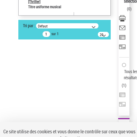
sélectio
[Thriller]
Pays
Titre uniforme musical
(
0
)
ne s'applique pas
Sauvegarder votre recherche
Tri par :
Défaut
AFFINER
sur 1
20
résultats/page
Type de notice d'autorité
Œuvre
(1)
Titre uniforme musical
(1)
Statut de la notice d’autorité
Tous le
résultat
Pays
(
1
)
Auteur d’œuvre
Ce site utilise des cookies et vous donne le contrôle sur ceux que vous