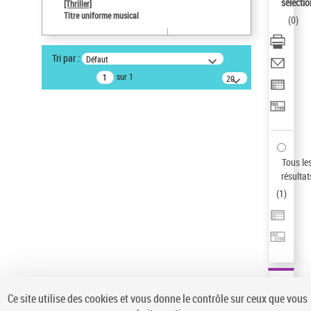
sélectio
[Thriller]
Auteur d’œuvre
Titre uniforme musical
(
0
)
Temperton, Rod (1947-2016)
Pays
Tri par :
Défaut
ne s'applique pas
sur 1
20
résultats/page
Type de notice d'autorité
Titre uniforme musical
Sauvegarder votre recherche
AFFINER
Tous le
Type de notice d'autorité
résultat
(
1
)
Œuvre
(1)
Titre uniforme musical
(1)
Statut de la notice d’autorité
Pays
Auteur d’œuvre
Ce site utilise des cookies et vous donne le contrôle sur ceux que vous