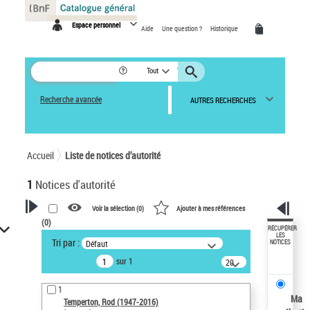
Panneau de gestion des cookies
Espace personnel
Aide
Une question ?
Historique
Tout
Recherche avancée
AUTRES RECHERCHES
Accueil
Liste de notices d’autorité
1
Notices d'autorité
Voir la sélection (
0
)
Ajouter à mes références
(
0
)
VOTRE RECHERCHE
RÉCUPÉRER
LES
Tri par :
Défaut
NOTICES
Recherche avancée dans les
sur 1
notices d’autorité
20
résultats/page
Œuvres liées à l'auteur :
1
Temperton, Rod (1947-2016)
Ma
Temperton, Rod (1947-2016)